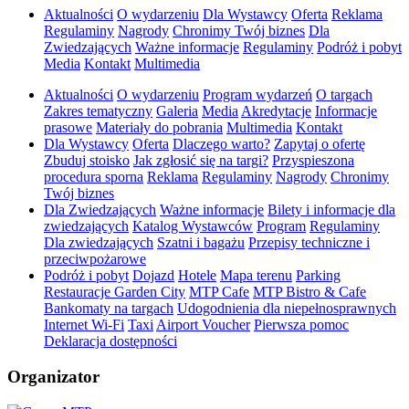
Aktualności
O wydarzeniu
Dla Wystawcy
Oferta
Reklama
Regulaminy
Nagrody
Chronimy Twój biznes
Dla
Zwiedzających
Ważne informacje
Regulaminy
Podróż i pobyt
Media
Kontakt
Multimedia
Aktualności
O wydarzeniu
Program wydarzeń
O targach
Zakres tematyczny
Galeria
Media
Akredytacje
Informacje
prasowe
Materiały do pobrania
Multimedia
Kontakt
Dla Wystawcy
Oferta
Dlaczego warto?
Zapytaj o ofertę
Zbuduj stoisko
Jak zgłosić się na targi?
Przyspieszona
procedura sporna
Reklama
Regulaminy
Nagrody
Chronimy
Twój biznes
Dla Zwiedzających
Ważne informacje
Bilety i informacje dla
zwiedzających
Katalog Wystawców
Program
Regulaminy
Dla zwiedzających
Szatni i bagażu
Przepisy techniczne i
przeciwpożarowe
Podróż i pobyt
Dojazd
Hotele
Mapa terenu
Parking
Restauracje Garden City
MTP Cafe
MTP Bistro & Cafe
Bankomaty na targach
Udogodnienia dla niepełnosprawnych
Internet Wi-Fi
Taxi
Airport Voucher
Pierwsza pomoc
Deklaracja dostępności
Organizator