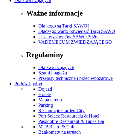
Dla Zwiedzających
Ważne informacje
Dla kogo są Targi SAWO?
Dlaczego warto odwiedzić Targi SAWO
Lista wystawców SAWO 2026
VADEMECUM ZWIEDZAJĄCEGO
Regulaminy
Dla zwiedzających
Szatni i bagażu
Przepisy techniczne i przeciwpożarowe
Podróż i pobyt
Dojazd
Hotele
Mapa terenu
Parking
Restauracje Garden City
Port Sołacz Restauracja & Hotel
Pasodobre Restaurant & Tapas Bar
MTP Bistro & Cafe
Bankomaty na targach