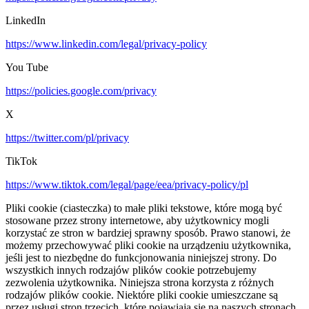
LinkedIn
https://www.linkedin.com/legal/privacy-policy
You Tube
https://policies.google.com/privacy
X
https://twitter.com/pl/privacy
TikTok
https://www.tiktok.com/legal/page/eea/privacy-policy/pl
Pliki cookie (ciasteczka) to małe pliki tekstowe, które mogą być
stosowane przez strony internetowe, aby użytkownicy mogli
korzystać ze stron w bardziej sprawny sposób. Prawo stanowi, że
możemy przechowywać pliki cookie na urządzeniu użytkownika,
jeśli jest to niezbędne do funkcjonowania niniejszej strony. Do
wszystkich innych rodzajów plików cookie potrzebujemy
zezwolenia użytkownika. Niniejsza strona korzysta z różnych
rodzajów plików cookie. Niektóre pliki cookie umieszczane są
przez usługi stron trzecich, które pojawiają się na naszych stronach.