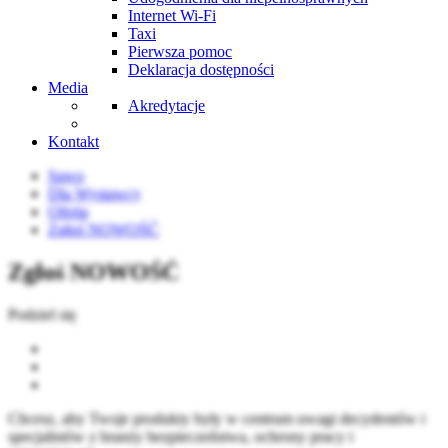
Internet Wi-Fi
Taxi
Pierwsza pomoc
Deklaracja dostępności
Media
Akredytacje
Kontakt
Sawo
Dla Wystawcy
Oferta
Zgłoś NOWOŚĆ
Zgłoś NOWOŚĆ
Podziel się
Chcesz, aby Twoje produkty były w centrum uwagi decydentów i
specjalistów z branży bezpieczeństwa, ochrony pracy i