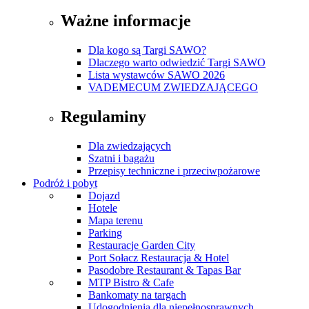
Ważne informacje
Dla kogo są Targi SAWO?
Dlaczego warto odwiedzić Targi SAWO
Lista wystawców SAWO 2026
VADEMECUM ZWIEDZAJĄCEGO
Regulaminy
Dla zwiedzających
Szatni i bagażu
Przepisy techniczne i przeciwpożarowe
Podróż i pobyt
Dojazd
Hotele
Mapa terenu
Parking
Restauracje Garden City
Port Sołacz Restauracja & Hotel
Pasodobre Restaurant & Tapas Bar
MTP Bistro & Cafe
Bankomaty na targach
Udogodnienia dla niepełnosprawnych