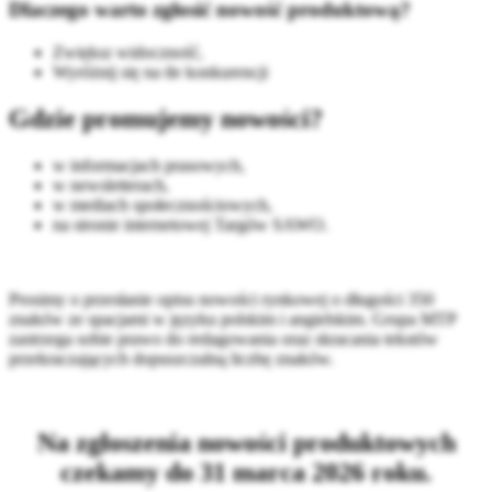
Dlaczego warto zgłosić nowość produktową?
Zwiększ widoczność,
Wyróżnij się na tle konkurencji
Gdzie promujemy nowości?
w informacjach prasowych,
w newsletterach,
w mediach społecznościowych,
na stronie internetowej Targów SAWO.
Prosimy o przesłanie opisu nowości rynkowej o długości 350
znaków ze spacjami w języku polskim i angielskim. Grupa MTP
zastrzega sobie prawo do redagowania oraz skracania tekstów
przekraczających dopuszczalną liczbę znaków.
Na zgłoszenia nowości produktowych
czekamy do 31 marca 2026 roku.