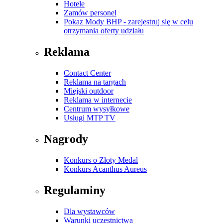
Hotele
Zamów personel
Pokaz Mody BHP - zarejestruj się w celu
otrzymania oferty udziału
Reklama
Contact Center
Reklama na targach
Miejski outdoor
Reklama w internecie
Centrum wysyłkowe
Usługi MTP TV
Nagrody
Konkurs o Złoty Medal
Konkurs Acanthus Aureus
Regulaminy
Dla wystawców
Warunki uczestnictwa