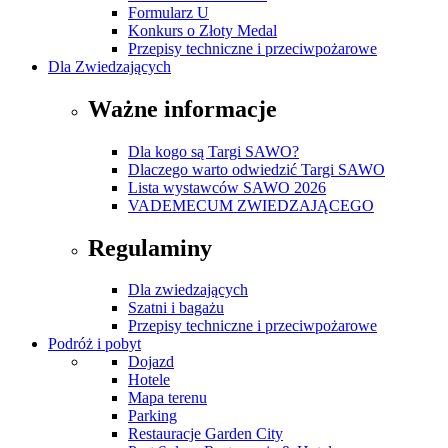
Formularz U
Konkurs o Złoty Medal
Przepisy techniczne i przeciwpożarowe
Dla Zwiedzających
Ważne informacje
Dla kogo są Targi SAWO?
Dlaczego warto odwiedzić Targi SAWO
Lista wystawców SAWO 2026
VADEMECUM ZWIEDZAJĄCEGO
Regulaminy
Dla zwiedzających
Szatni i bagażu
Przepisy techniczne i przeciwpożarowe
Podróż i pobyt
Dojazd
Hotele
Mapa terenu
Parking
Restauracje Garden City