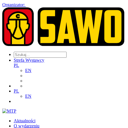
Organizator:
Strefa Wystawcy
PL
EN
PL
EN
Aktualności
O wydarzeniu