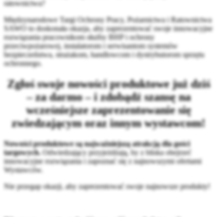
ratownictwa?
Międzynarodowe Targi Ochrony Pracy, Pożarnictwa i Ratownictwa
SAWO to doskonała okazja, aby zaprezentować swoje innowacyjne
rozwiązania pracownikom służby BHP i ochrony
przeciwpożarowej, instalatorom i serwisantom systemów
bezpieczeństwa, strażakom, handlowcom i dystrybutorom sprzętu
ochronnego.
Zgłoś swoje nowości produktowe już dziś
– za darmo – i zdobądź szansę na
wcześniejsze zaprezentowanie się
zwiedzającym oraz innym wystawcom!
Nowości produktowe są najważniejszą atrakcją dla gości
targowych.
Odwiedzający przyjeżdżają, by z bliska obejrzeć
innowacyjne rozwiązania i zapoznać się z najnowszymi ofertami
Wystawców.
Nie przegap okazji, aby zaprezentować swoje najnowsze produkty!