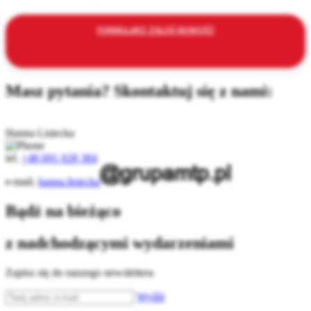
FORMULARZ ZGŁOŚ NOWOŚĆ
Masz pytania? Skontaktuj się z nami:
Hanna Lisiecka
tel.
+48 691 028 384
e-mail.
hanna.lisiecka
Bądź na bieżąco
z nadchodzącymi wydarzeniami
Zapisz się do naszego newslettera
Wyślij