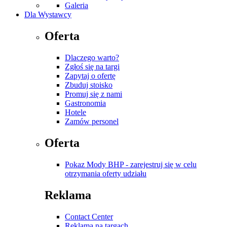
Galeria
Dla Wystawcy
Oferta
Dlaczego warto?
Zgłoś się na targi
Zapytaj o ofertę
Zbuduj stoisko
Promuj się z nami
Gastronomia
Hotele
Zamów personel
Oferta
Pokaz Mody BHP - zarejestruj się w celu
otrzymania oferty udziału
Reklama
Contact Center
Reklama na targach