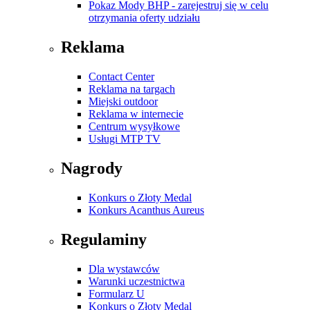
Pokaz Mody BHP - zarejestruj się w celu
otrzymania oferty udziału
Reklama
Contact Center
Reklama na targach
Miejski outdoor
Reklama w internecie
Centrum wysyłkowe
Usługi MTP TV
Nagrody
Konkurs o Złoty Medal
Konkurs Acanthus Aureus
Regulaminy
Dla wystawców
Warunki uczestnictwa
Formularz U
Konkurs o Złoty Medal