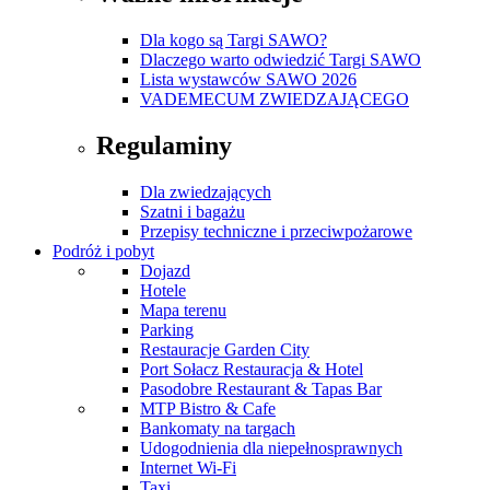
Dla kogo są Targi SAWO?
Dlaczego warto odwiedzić Targi SAWO
Lista wystawców SAWO 2026
VADEMECUM ZWIEDZAJĄCEGO
Regulaminy
Dla zwiedzających
Szatni i bagażu
Przepisy techniczne i przeciwpożarowe
Podróż i pobyt
Dojazd
Hotele
Mapa terenu
Parking
Restauracje Garden City
Port Sołacz Restauracja & Hotel
Pasodobre Restaurant & Tapas Bar
MTP Bistro & Cafe
Bankomaty na targach
Udogodnienia dla niepełnosprawnych
Internet Wi-Fi
Taxi