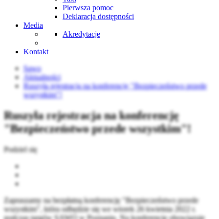
Pierwsza pomoc
Deklaracja dostępności
Media
Akredytacje
Kontakt
Sawo
Aktualności
Ruszyła rejestracja na konferencję "Bezpieczeństwo przede
wszystkim"!
Ruszyła rejestracja na konferencję
"Bezpieczeństwo przede wszystkim"!
Podziel się
Zapraszamy na bezpłatną konferencję "Bezpieczeństwo przede
wszystkim", która odbędzie się we wtorek 26 kwietnia 2022 r.
podczas targów SAWO w Poznaniu. Na konferencję obowiązuje