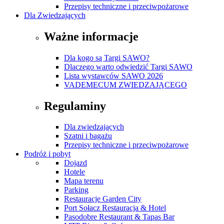
Przepisy techniczne i przeciwpożarowe
Dla Zwiedzających
Ważne informacje
Dla kogo są Targi SAWO?
Dlaczego warto odwiedzić Targi SAWO
Lista wystawców SAWO 2026
VADEMECUM ZWIEDZAJĄCEGO
Regulaminy
Dla zwiedzających
Szatni i bagażu
Przepisy techniczne i przeciwpożarowe
Podróż i pobyt
Dojazd
Hotele
Mapa terenu
Parking
Restauracje Garden City
Port Sołacz Restauracja & Hotel
Pasodobre Restaurant & Tapas Bar