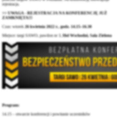
rejestracja.
>> UWAGA - REJESTRACJA NA KONFERENCJĘ JUŻ
ZAMKNIĘTA!!!
Czas: wtorek
26 kwietnia 2022 r.
,
godz. 14.15–16.30
Miejsce: targi SAWO, pawilon nr 3,
Hol Wschodni, Sala Zielona
Program:
14.15 – otwarcie konferencji i powitanie uczestników