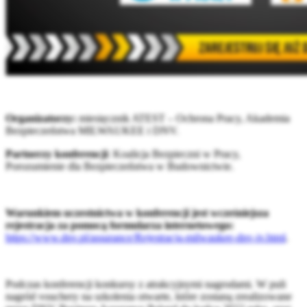
Organizatorzy:
miesięcznik ATEST – Ochrona Pracy, Akademia
Bezpieczeństwa MILWAUKEE i DNV.
Partnerzy konferencji
: Koalicja Bezpieczni w Pracy,
Porozumienie dla Bezpieczeństwa w Budownictwie.
Warunkiem uczestnictwa w konferencji jest wcześniejsza
rejestracja za pomocą formularza internetowego:
https://www.dnv.pl/assurance/Rejestracja-milwaukee-dnv-iv.html
.
Podczas konferencji konkursy z atrakcyjnymi nagrodami. W puli
nagród vouchery na szkolenia otwarte, które zostaną zrealizowane