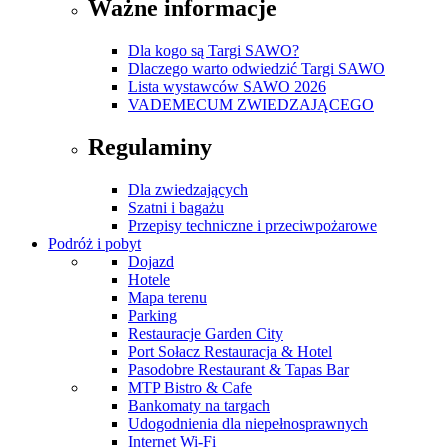
Ważne informacje
Dla kogo są Targi SAWO?
Dlaczego warto odwiedzić Targi SAWO
Lista wystawców SAWO 2026
VADEMECUM ZWIEDZAJĄCEGO
Regulaminy
Dla zwiedzających
Szatni i bagażu
Przepisy techniczne i przeciwpożarowe
Podróż i pobyt
Dojazd
Hotele
Mapa terenu
Parking
Restauracje Garden City
Port Sołacz Restauracja & Hotel
Pasodobre Restaurant & Tapas Bar
MTP Bistro & Cafe
Bankomaty na targach
Udogodnienia dla niepełnosprawnych
Internet Wi-Fi