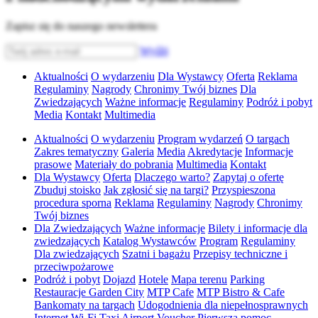
Zapisz się do naszego newslettera
Wyślij
Aktualności
O wydarzeniu
Dla Wystawcy
Oferta
Reklama
Regulaminy
Nagrody
Chronimy Twój biznes
Dla
Zwiedzających
Ważne informacje
Regulaminy
Podróż i pobyt
Media
Kontakt
Multimedia
Aktualności
O wydarzeniu
Program wydarzeń
O targach
Zakres tematyczny
Galeria
Media
Akredytacje
Informacje
prasowe
Materiały do pobrania
Multimedia
Kontakt
Dla Wystawcy
Oferta
Dlaczego warto?
Zapytaj o ofertę
Zbuduj stoisko
Jak zgłosić się na targi?
Przyspieszona
procedura sporna
Reklama
Regulaminy
Nagrody
Chronimy
Twój biznes
Dla Zwiedzających
Ważne informacje
Bilety i informacje dla
zwiedzających
Katalog Wystawców
Program
Regulaminy
Dla zwiedzających
Szatni i bagażu
Przepisy techniczne i
przeciwpożarowe
Podróż i pobyt
Dojazd
Hotele
Mapa terenu
Parking
Restauracje Garden City
MTP Cafe
MTP Bistro & Cafe
Bankomaty na targach
Udogodnienia dla niepełnosprawnych
Internet Wi-Fi
Taxi
Airport Voucher
Pierwsza pomoc