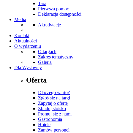
Taxi
Pierwsza pomoc
Deklaracja dostępności
Media
Akredytacje
Kontakt
Aktualności
O wydarzeniu
O targach
Zakres tematyczny
Galeria
Dla Wystawcy
Oferta
Dlaczego warto?
Zgłoś się na targi
Zapytaj o ofertę
Zbuduj stoisko
Promuj się z nami
Gastronomia
Hotele
Zamów personel