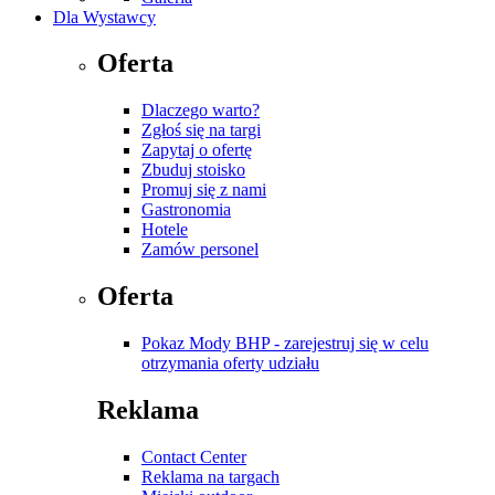
Dla Wystawcy
Oferta
Dlaczego warto?
Zgłoś się na targi
Zapytaj o ofertę
Zbuduj stoisko
Promuj się z nami
Gastronomia
Hotele
Zamów personel
Oferta
Pokaz Mody BHP - zarejestruj się w celu
otrzymania oferty udziału
Reklama
Contact Center
Reklama na targach