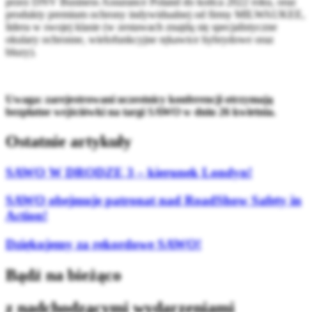
przez DNV Business Assurance Poland do końca 2022 roku, oraz
produkty premium ochrony indywidualnej od firmy MILWAUKEE,
lidera w swojej klasie (w zestawach znajdą się specjalistyczne
okulary ochronne, wielofunkcyjne rękawice hybrydowe oraz
bluzy).
Uwaga: zarejestrowani uczestnicy konferencji otrzymają
bezpłatne wejściówki na targi SAWO w dniu 26 kwietnia.
Ostatnie artykuły
SAWO W DRODZE 3 – kierunek Londyn!
SAWO obejmuje patronat nad RoadShow Safety in
Action!
Dziękujemy za rekordowe SAWO!
Bądź na bieżąco
z nadchodzącymi wydarzeniami