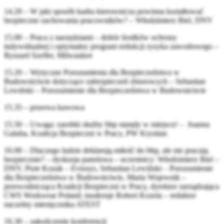
14.20 – W jaki sposób kadra kierownicza powinna kształtować
bezpieczne zachowania pracowników? – Włodzimierz Biel, DNV
15.00 – Praca z narzędziami – dobór środków ochrony
indywidualnej i optymalny program redukcji ryzyka zawodowego –
Ryszard Szefler, Milwaukee
15.20 – Wytyczne Porozumienia dla Bezpieczeństwa w
Budownictwie dotyczące zabezpieczeń zbiorowych – Sebastian
Lewiński – Porozumienie dla Bezpieczeństwa w Budownictwie
15.35 – przerwa kawowa
15.50 – Uwaga: zarobki służby bhp stanęły w miejscu! – Joanna
Galuba, Koalicja Bezpieczni w Pracy, PW Krystian
16.00 – Dlaczego ludzie deklarują miłość do bhp, ale nie pracują
bezpiecznie? – dyskusja panelowa – uczestnicy: Włodzimierz Biel –
DNV, Piotr Kozak – Eviosys, Sebastian Lewiński – Porozumienie
dla Bezpieczeństwa w Budownictwie, Marta Wojewnik –
przewodnicząca Koalicji Bezpieczni w Pracy, dyrektor zarządzająca
CWS Workwear Poland; moderuje Robert Kozela – redaktor
naczelny miesięcznika ATEST
16.30 – zakończenie konferencji