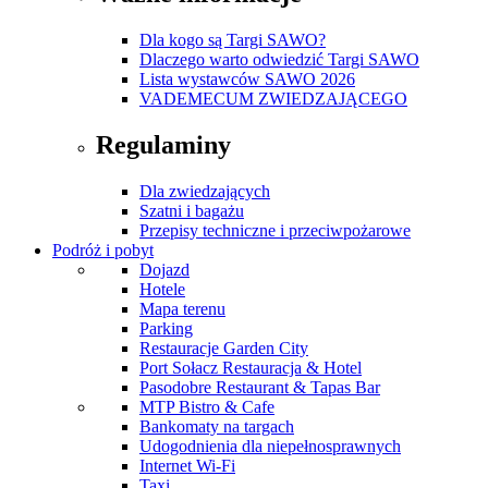
Dla kogo są Targi SAWO?
Dlaczego warto odwiedzić Targi SAWO
Lista wystawców SAWO 2026
VADEMECUM ZWIEDZAJĄCEGO
Regulaminy
Dla zwiedzających
Szatni i bagażu
Przepisy techniczne i przeciwpożarowe
Podróż i pobyt
Dojazd
Hotele
Mapa terenu
Parking
Restauracje Garden City
Port Sołacz Restauracja & Hotel
Pasodobre Restaurant & Tapas Bar
MTP Bistro & Cafe
Bankomaty na targach
Udogodnienia dla niepełnosprawnych
Internet Wi-Fi
Taxi