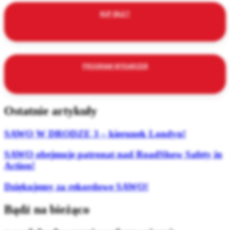
KUP BILET
PROGRAM WYDARZEŃ
Ostatnie artykuły
SAWO W DRODZE 3 – kierunek Londyn!
SAWO obejmuje patronat nad RoadShow Safety in
Action!
Dziękujemy za rekordowe SAWO!
Bądź na bieżąco