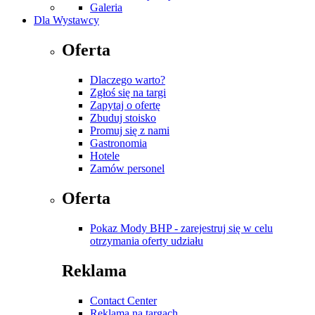
Galeria
Dla Wystawcy
Oferta
Dlaczego warto?
Zgłoś się na targi
Zapytaj o ofertę
Zbuduj stoisko
Promuj się z nami
Gastronomia
Hotele
Zamów personel
Oferta
Pokaz Mody BHP - zarejestruj się w celu
otrzymania oferty udziału
Reklama
Contact Center
Reklama na targach