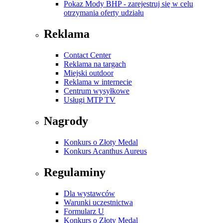
Pokaz Mody BHP - zarejestruj się w celu
otrzymania oferty udziału
Reklama
Contact Center
Reklama na targach
Miejski outdoor
Reklama w internecie
Centrum wysyłkowe
Usługi MTP TV
Nagrody
Konkurs o Złoty Medal
Konkurs Acanthus Aureus
Regulaminy
Dla wystawców
Warunki uczestnictwa
Formularz U
Konkurs o Złoty Medal