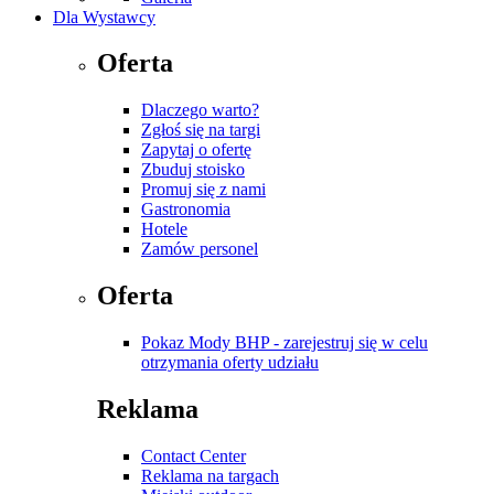
Dla Wystawcy
Oferta
Dlaczego warto?
Zgłoś się na targi
Zapytaj o ofertę
Zbuduj stoisko
Promuj się z nami
Gastronomia
Hotele
Zamów personel
Oferta
Pokaz Mody BHP - zarejestruj się w celu
otrzymania oferty udziału
Reklama
Contact Center
Reklama na targach