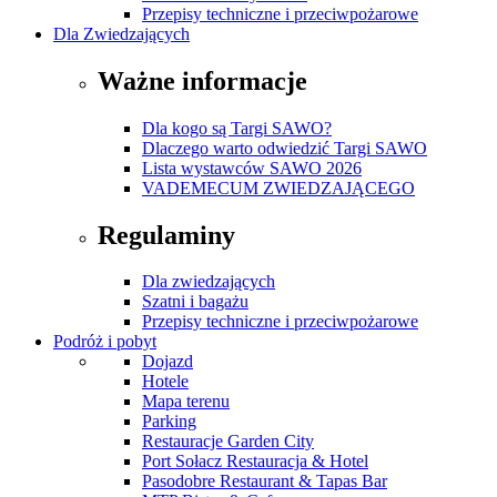
Przepisy techniczne i przeciwpożarowe
Dla Zwiedzających
Ważne informacje
Dla kogo są Targi SAWO?
Dlaczego warto odwiedzić Targi SAWO
Lista wystawców SAWO 2026
VADEMECUM ZWIEDZAJĄCEGO
Regulaminy
Dla zwiedzających
Szatni i bagażu
Przepisy techniczne i przeciwpożarowe
Podróż i pobyt
Dojazd
Hotele
Mapa terenu
Parking
Restauracje Garden City
Port Sołacz Restauracja & Hotel
Pasodobre Restaurant & Tapas Bar