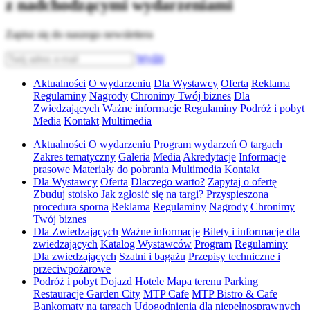
z nadchodzącymi wydarzeniami
Zapisz się do naszego newslettera
Wyślij
Aktualności
O wydarzeniu
Dla Wystawcy
Oferta
Reklama
Regulaminy
Nagrody
Chronimy Twój biznes
Dla
Zwiedzających
Ważne informacje
Regulaminy
Podróż i pobyt
Media
Kontakt
Multimedia
Aktualności
O wydarzeniu
Program wydarzeń
O targach
Zakres tematyczny
Galeria
Media
Akredytacje
Informacje
prasowe
Materiały do pobrania
Multimedia
Kontakt
Dla Wystawcy
Oferta
Dlaczego warto?
Zapytaj o ofertę
Zbuduj stoisko
Jak zgłosić się na targi?
Przyspieszona
procedura sporna
Reklama
Regulaminy
Nagrody
Chronimy
Twój biznes
Dla Zwiedzających
Ważne informacje
Bilety i informacje dla
zwiedzających
Katalog Wystawców
Program
Regulaminy
Dla zwiedzających
Szatni i bagażu
Przepisy techniczne i
przeciwpożarowe
Podróż i pobyt
Dojazd
Hotele
Mapa terenu
Parking
Restauracje Garden City
MTP Cafe
MTP Bistro & Cafe
Bankomaty na targach
Udogodnienia dla niepełnosprawnych