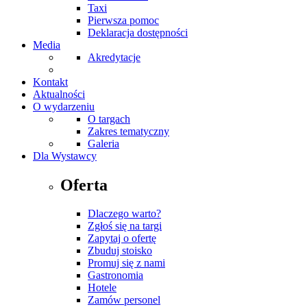
Taxi
Pierwsza pomoc
Deklaracja dostępności
Media
Akredytacje
Kontakt
Aktualności
O wydarzeniu
O targach
Zakres tematyczny
Galeria
Dla Wystawcy
Oferta
Dlaczego warto?
Zgłoś się na targi
Zapytaj o ofertę
Zbuduj stoisko
Promuj się z nami
Gastronomia
Hotele
Zamów personel