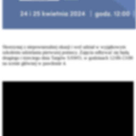
Skorzystaj z niepowtarzalnej okazji i weź udział w wyjątkowym
szkoleniu udzielania pierwszej pomocy. Zajęcia odbywać się będą
drugiego i trzeciego dnia Targów SAWO, w godzinach 12:00-13:00
na scenie głównej w pawilonie 4.