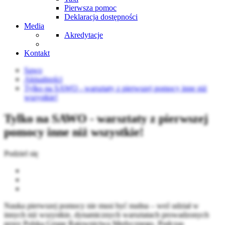
Pierwsza pomoc
Deklaracja dostępności
Media
Akredytacje
Kontakt
Sawo
Aktualności
Tylko na SAWO - warsztaty z pierwszej pomocy inne niż
wszystkie!
Tylko na SAWO - warsztaty z pierwszej
pomocy inne niż wszystkie!
Podziel się
Nauka pierwszej pomocy nie musi być nudna – weź udział w
innych niż wszystkie, dynamicznych warsztatach prowadzonych
przez Polską Grupę Ratownictwa Medycznego. Podczas