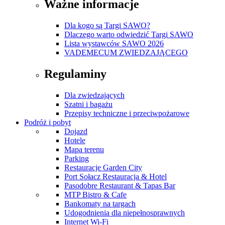
Ważne informacje
Dla kogo są Targi SAWO?
Dlaczego warto odwiedzić Targi SAWO
Lista wystawców SAWO 2026
VADEMECUM ZWIEDZAJĄCEGO
Regulaminy
Dla zwiedzających
Szatni i bagażu
Przepisy techniczne i przeciwpożarowe
Podróż i pobyt
Dojazd
Hotele
Mapa terenu
Parking
Restauracje Garden City
Port Sołacz Restauracja & Hotel
Pasodobre Restaurant & Tapas Bar
MTP Bistro & Cafe
Bankomaty na targach
Udogodnienia dla niepełnosprawnych
Internet Wi-Fi