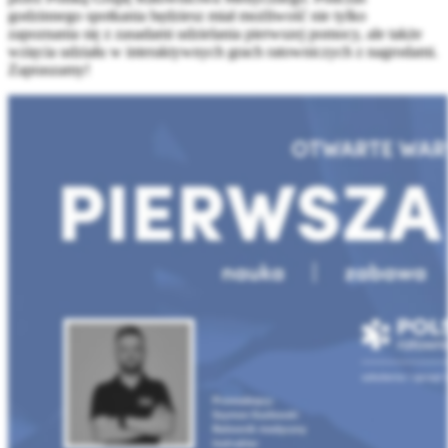
godzinnego spotkania będziesz miał możliwość nie tylko
zapoznania się z zasadami udzielania pierwszej pomocy, ale także
wzięcia udziału w interaktywnych grach ratowniczych z nagrodami.
Zapraszamy!