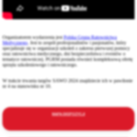
Organizatorem wydarzenia jest
Polska Grupa Ratownictwa
Medycznego
. Jest to zespół profesjonalistów i pasjonatów, który
specjalizuje się w organizacji szkoleń z zakresu pierwszej pomocy
oraz ratownictwa medycznego, dni bezpieczeństwa i eventów o
tematyce ratowniczej. PGRM posiada również kompleksową ofertę
sprzętu szkoleniowego i ratowniczego.
W trakcie trwania targów SAWO 2024 znajdziecie ich w pawilonie
nr 4 na stanowisku nr 10.
MAPA EKSPOZYCJI