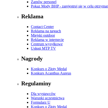
Zamów personel
Pokaz Mody BHP - zarejestruj się w celu otrzyman
Reklama
Contact Center
Reklama na targach
Miejski outdoor
Reklama w internecie
Centrum wysyłkowe
Usługi MTP TV
Nagrody
Konkurs o Złoty Medal
Konkurs Acanthus Aureus
Regulaminy
Dla wystawców
Warunki uczestnictwa
Formularz U
Konkurs o Złoty Medal