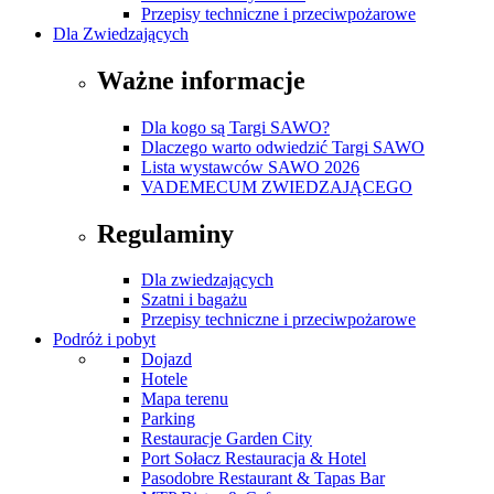
Przepisy techniczne i przeciwpożarowe
Dla Zwiedzających
Ważne informacje
Dla kogo są Targi SAWO?
Dlaczego warto odwiedzić Targi SAWO
Lista wystawców SAWO 2026
VADEMECUM ZWIEDZAJĄCEGO
Regulaminy
Dla zwiedzających
Szatni i bagażu
Przepisy techniczne i przeciwpożarowe
Podróż i pobyt
Dojazd
Hotele
Mapa terenu
Parking
Restauracje Garden City
Port Sołacz Restauracja & Hotel
Pasodobre Restaurant & Tapas Bar