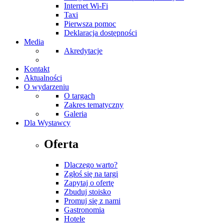
Internet Wi-Fi
Taxi
Pierwsza pomoc
Deklaracja dostępności
Media
Akredytacje
Kontakt
Aktualności
O wydarzeniu
O targach
Zakres tematyczny
Galeria
Dla Wystawcy
Oferta
Dlaczego warto?
Zgłoś się na targi
Zapytaj o ofertę
Zbuduj stoisko
Promuj się z nami
Gastronomia
Hotele