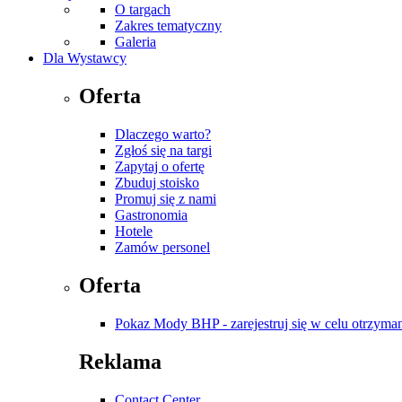
O targach
Zakres tematyczny
Galeria
Dla Wystawcy
Oferta
Dlaczego warto?
Zgłoś się na targi
Zapytaj o ofertę
Zbuduj stoisko
Promuj się z nami
Gastronomia
Hotele
Zamów personel
Oferta
Pokaz Mody BHP - zarejestruj się w celu otrzyman
Reklama
Contact Center