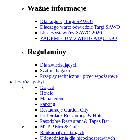
Ważne informacje
Dla kogo są Targi SAWO?
Dlaczego warto odwiedzić Targi SAWO
Lista wystawców SAWO 2026
VADEMECUM ZWIEDZAJĄCEGO
Regulaminy
Dla zwiedzających
Szatni i bagażu
Przepisy techniczne i przeciwpożarowe
Podróż i pobyt
Dojazd
Hotele
Mapa terenu
Parking
Restauracje Garden City
Port Sołacz Restauracja & Hotel
Pasodobre Restaurant & Tapas Bar
MTP Bistro & Cafe
Bankomaty na targach
Udogodnienia dla niepełnosprawnych