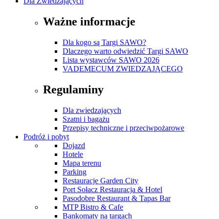
Dla Zwiedzających
Ważne informacje
Dla kogo są Targi SAWO?
Dlaczego warto odwiedzić Targi SAWO
Lista wystawców SAWO 2026
VADEMECUM ZWIEDZAJĄCEGO
Regulaminy
Dla zwiedzających
Szatni i bagażu
Przepisy techniczne i przeciwpożarowe
Podróż i pobyt
Dojazd
Hotele
Mapa terenu
Parking
Restauracje Garden City
Port Sołacz Restauracja & Hotel
Pasodobre Restaurant & Tapas Bar
MTP Bistro & Cafe
Bankomaty na targach