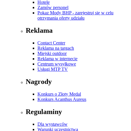
Hotele
Zamów personel
Pokaz Mody BHP - zarejestruj się w celu
otrzymania oferty udziału
Reklama
Contact Center
Reklama na targach
Miejski outdoor
Reklama w internecie
Centrum wysyłkowe
Usługi MTP TV
Nagrody
Konkurs o Złoty Medal
Konkurs Acanthus Aureus
Regulaminy
Dla wystawców
Warunki uczestnictwa