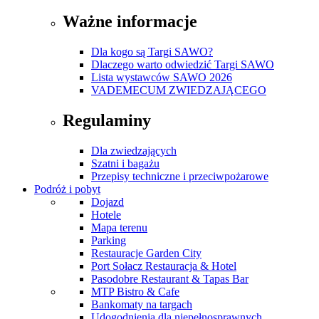
Ważne informacje
Dla kogo są Targi SAWO?
Dlaczego warto odwiedzić Targi SAWO
Lista wystawców SAWO 2026
VADEMECUM ZWIEDZAJĄCEGO
Regulaminy
Dla zwiedzających
Szatni i bagażu
Przepisy techniczne i przeciwpożarowe
Podróż i pobyt
Dojazd
Hotele
Mapa terenu
Parking
Restauracje Garden City
Port Sołacz Restauracja & Hotel
Pasodobre Restaurant & Tapas Bar
MTP Bistro & Cafe
Bankomaty na targach
Udogodnienia dla niepełnosprawnych