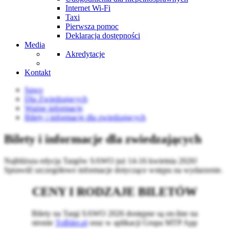
Internet Wi-Fi
Taxi
Pierwsza pomoc
Deklaracja dostępności
Media
Akredytacje
Kontakt
Sawo
Dla Zwiedzających
Ważne informacje
Bilety i informacje dla zwiedzających
Bilety i informacje dla zwiedzających
Najbliższa edycja Targów SAWO już 14-16 kwietnia 2026!
Sprawdź szczegółowe informacje dotyczące wstępu na wydarzenie.
CENY I RODZAJE BILETÓW
Bilety na Targi SAWO 2026 dostępne są on-line na
stronie
ToBilet.pl
oraz w aplikacji Grupa MTP App