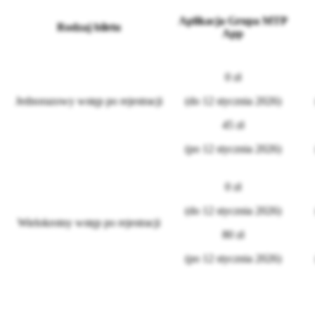
Aplikacja Grupa MTP
Rodzaj biletu
App
0 zł
Jednorazowy wstęp po rejestracji
(do 12 stycznia 2026)
45 zł
(po 12 stycznia 2026)
0 zł
(do 12 stycznia 2026)
Wielokrotny wstęp po rejestracji
80 zł
(po 12 stycznia 2026)