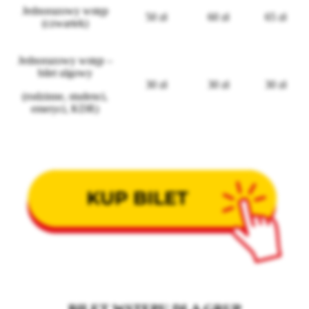
Jednorazowy wstęp
50 zł
60 zł
65 zł
(czwartek)
Jednorazowy wstęp –
bilet ulgowy
30 zł
30 zł
30 zł
(rodzinne, studenci,
emeryci, KDR)