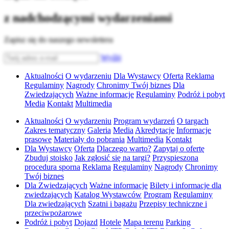
z nadchodzącymi wydarzeniami
Zapisz się do naszego newslettera
Wyślij
Aktualności
O wydarzeniu
Dla Wystawcy
Oferta
Reklama
Regulaminy
Nagrody
Chronimy Twój biznes
Dla
Zwiedzających
Ważne informacje
Regulaminy
Podróż i pobyt
Media
Kontakt
Multimedia
Aktualności
O wydarzeniu
Program wydarzeń
O targach
Zakres tematyczny
Galeria
Media
Akredytacje
Informacje
prasowe
Materiały do pobrania
Multimedia
Kontakt
Dla Wystawcy
Oferta
Dlaczego warto?
Zapytaj o ofertę
Zbuduj stoisko
Jak zgłosić się na targi?
Przyspieszona
procedura sporna
Reklama
Regulaminy
Nagrody
Chronimy
Twój biznes
Dla Zwiedzających
Ważne informacje
Bilety i informacje dla
zwiedzających
Katalog Wystawców
Program
Regulaminy
Dla zwiedzających
Szatni i bagażu
Przepisy techniczne i
przeciwpożarowe
Podróż i pobyt
Dojazd
Hotele
Mapa terenu
Parking