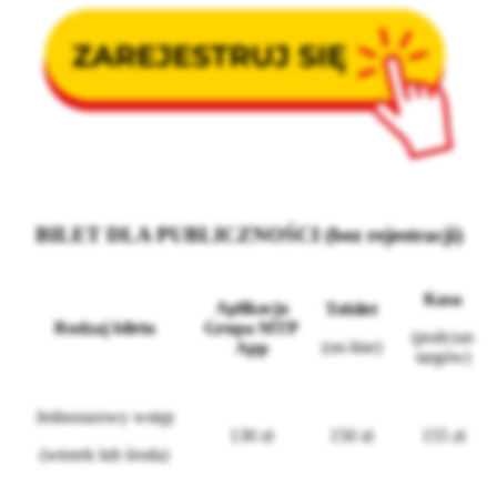
BILET DLA PUBLICZNOŚCI (bez rejestracji)
Kasa
Aplikacja
Tobilet
Rodzaj biletu
Grupa MTP
(podczas
(on-line)
App
targów)
Jednorazowy wstęp
130 zł
150 zł
155 zł
(wtorek lub środa)