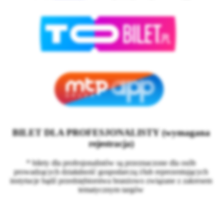
BILET DLA PROFESJONALISTY (wymagana
rejestracja)
* bilety dla profesjonalistów są przeznaczone dla osób
prowadzących działalność gospodarczą i/lub reprezentujących
instytucje bądź przedsiębiorstwa branżowo związane z zakresem
tematycznym targów