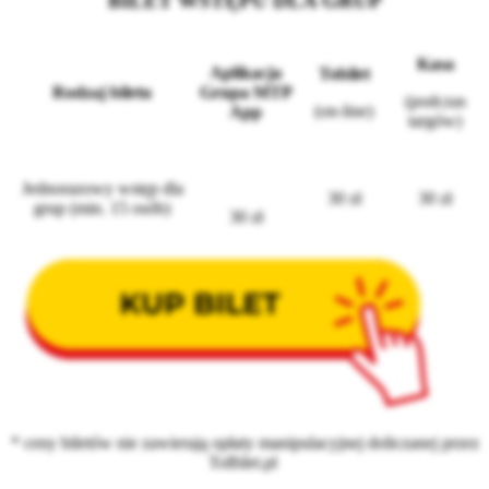
BILET WSTĘPU DLA GRUP
Kasa
Aplikacja
Tobilet
Rodzaj biletu
Grupa MTP
(podczas
(on-line)
App
targów)
Jednorazowy wstęp dla
30 zł
30 zł
grup (min. 15 osób)
30 zł
* ceny biletów nie zawierają opłaty manipulacyjnej doliczanej przez
ToBilet.pl