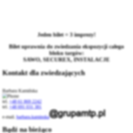
Jeden bilet = 3 imprezy!
Bilet uprawnia do zwiedzania ekspozycji całego
bloku targów:
SAWO, SECUREX, INSTALACJE
Kontakt dla zwiedzających
Barbara Kamińska
tel.
+48 61 869 2242
tel.
+48 691 031 381
e-mail.
barbara.kaminska
Bądź na bieżąco