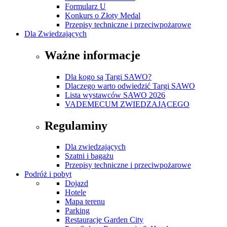
Formularz U
Konkurs o Złoty Medal
Przepisy techniczne i przeciwpożarowe
Dla Zwiedzających
Ważne informacje
Dla kogo są Targi SAWO?
Dlaczego warto odwiedzić Targi SAWO
Lista wystawców SAWO 2026
VADEMECUM ZWIEDZAJĄCEGO
Regulaminy
Dla zwiedzających
Szatni i bagażu
Przepisy techniczne i przeciwpożarowe
Podróż i pobyt
Dojazd
Hotele
Mapa terenu
Parking
Restauracje Garden City