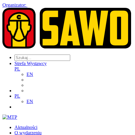
Organizator:
Strefa Wystawcy
PL
EN
PL
EN
Aktualności
O wydarzeniu