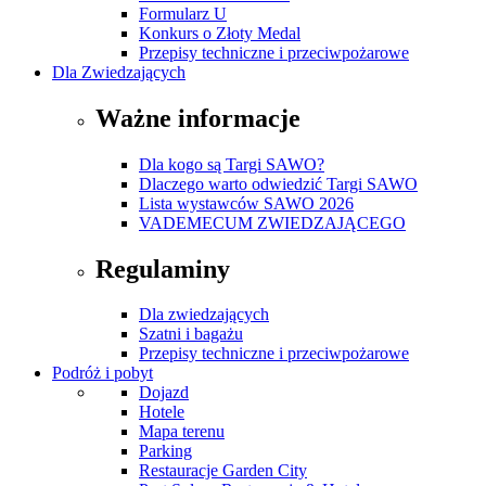
Formularz U
Konkurs o Złoty Medal
Przepisy techniczne i przeciwpożarowe
Dla Zwiedzających
Ważne informacje
Dla kogo są Targi SAWO?
Dlaczego warto odwiedzić Targi SAWO
Lista wystawców SAWO 2026
VADEMECUM ZWIEDZAJĄCEGO
Regulaminy
Dla zwiedzających
Szatni i bagażu
Przepisy techniczne i przeciwpożarowe
Podróż i pobyt
Dojazd
Hotele
Mapa terenu
Parking
Restauracje Garden City