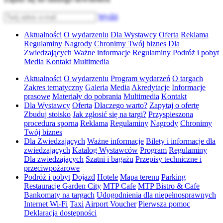
Wyślij
Aktualności
O wydarzeniu
Dla Wystawcy
Oferta
Reklama
Regulaminy
Nagrody
Chronimy Twój biznes
Dla
Zwiedzających
Ważne informacje
Regulaminy
Podróż i pobyt
Media
Kontakt
Multimedia
Aktualności
O wydarzeniu
Program wydarzeń
O targach
Zakres tematyczny
Galeria
Media
Akredytacje
Informacje
prasowe
Materiały do pobrania
Multimedia
Kontakt
Dla Wystawcy
Oferta
Dlaczego warto?
Zapytaj o ofertę
Zbuduj stoisko
Jak zgłosić się na targi?
Przyspieszona
procedura sporna
Reklama
Regulaminy
Nagrody
Chronimy
Twój biznes
Dla Zwiedzających
Ważne informacje
Bilety i informacje dla
zwiedzających
Katalog Wystawców
Program
Regulaminy
Dla zwiedzających
Szatni i bagażu
Przepisy techniczne i
przeciwpożarowe
Podróż i pobyt
Dojazd
Hotele
Mapa terenu
Parking
Restauracje Garden City
MTP Cafe
MTP Bistro & Cafe
Bankomaty na targach
Udogodnienia dla niepełnosprawnych
Internet Wi-Fi
Taxi
Airport Voucher
Pierwsza pomoc
Deklaracja dostępności