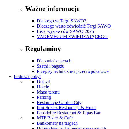
Ważne informacje
Dla kogo są Targi SAWO?
Dlaczego warto odwiedzić Targi SAWO
Lista wystawców SAWO 2026
VADEMECUM ZWIEDZAJĄCEGO
Regulaminy
Dla zwiedzających
Szatni i bagażu
Przepisy techniczne i przeciwpożarowe
Podróż i pobyt
Dojazd
Hotele
Mapa terenu
Parking
Restauracje Garden City
Port Sołacz Restauracja & Hotel
Pasodobre Restaurant & Tapas Bar
MTP Bistro & Cafe
Bankomaty na targach
Udogodnienia dla niepełnosprawnych