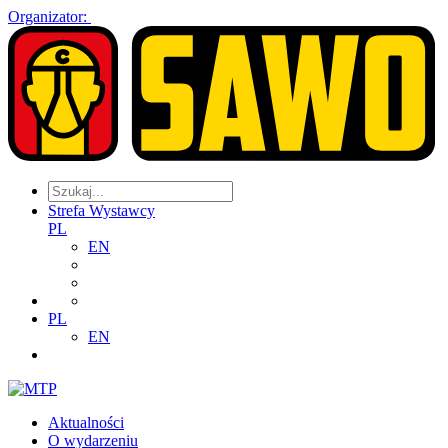
Organizator:
Strefa Wystawcy
PL
EN
PL
EN
Aktualności
O wydarzeniu