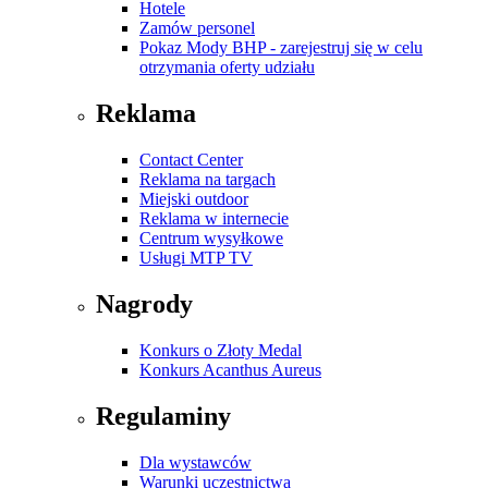
Hotele
Zamów personel
Pokaz Mody BHP - zarejestruj się w celu
otrzymania oferty udziału
Reklama
Contact Center
Reklama na targach
Miejski outdoor
Reklama w internecie
Centrum wysyłkowe
Usługi MTP TV
Nagrody
Konkurs o Złoty Medal
Konkurs Acanthus Aureus
Regulaminy
Dla wystawców
Warunki uczestnictwa