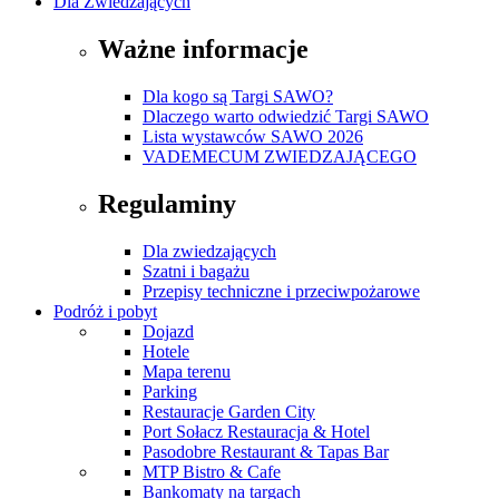
Dla Zwiedzających
Ważne informacje
Dla kogo są Targi SAWO?
Dlaczego warto odwiedzić Targi SAWO
Lista wystawców SAWO 2026
VADEMECUM ZWIEDZAJĄCEGO
Regulaminy
Dla zwiedzających
Szatni i bagażu
Przepisy techniczne i przeciwpożarowe
Podróż i pobyt
Dojazd
Hotele
Mapa terenu
Parking
Restauracje Garden City
Port Sołacz Restauracja & Hotel
Pasodobre Restaurant & Tapas Bar
MTP Bistro & Cafe
Bankomaty na targach