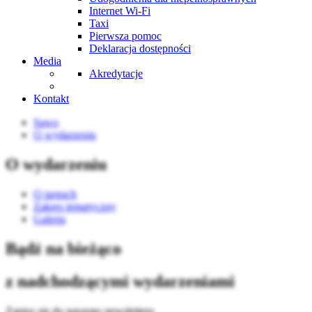
Internet Wi-Fi
Taxi
Pierwsza pomoc
Deklaracja dostępności
Media
Akredytacje
Kontakt
Sawo
O wydarzeniu
O wydarzeniu
O targach
Zakres tematyczny
Galeria
Bądź na bieżąco
z nadchodzącymi wydarzeniami
Zapisz się do naszego newslettera